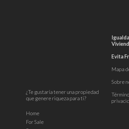
Iguald
Vivien
Evita F
Mapa de
Sobre n
¿Te gustaría tener una propiedad
Términos
que genere riqueza para ti?
privaci
Home
For Sale