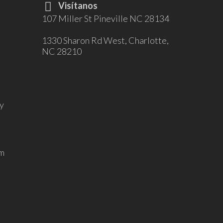
Visítanos
107 Miller St Pineville NC 28134
1330 Sharon Rd West, Charlotte,
NC 28210
y
m