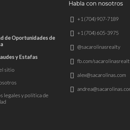
Habla con nosotros
+1 (704) 907-7189
+1 (704) 605-3975
ad de Oportunidades de
da
@sacarolinasrealty
raudes y Estafas
fb.com/sacarolinasrealt
l sitio
alex@sacarolinas.com
osotros
andrea@sacarolinas.co
 legales y política de
dad