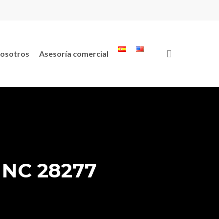
search
osotros
Asesoría comercial
, NC 28277