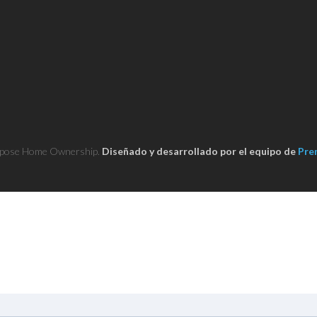
pose Home Ownership.
Diseñado y desarrollado por el equipo de
Pre
Complete la siguiente informació
para aplicar