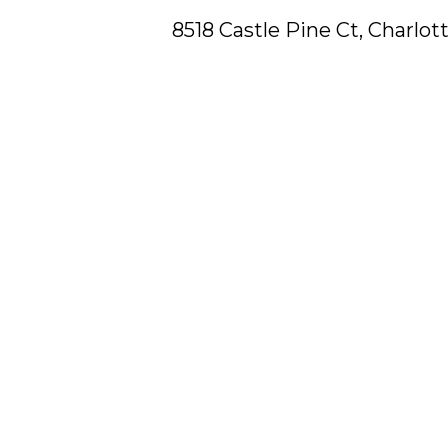
8518 Castle Pine Ct, Charlot
114
Landon
Court,
Shelby,
NC
28152