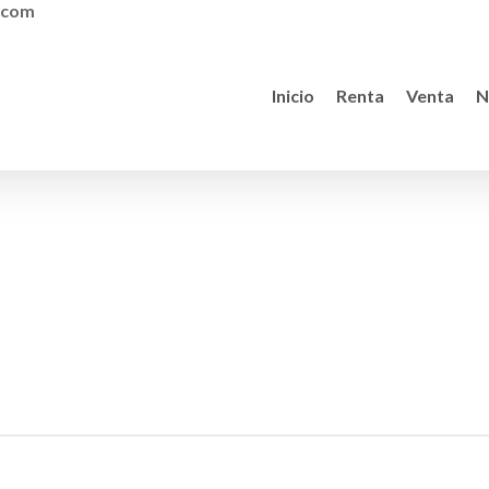
s.com
Inicio
Renta
Venta
N
harlotte, NC 28211