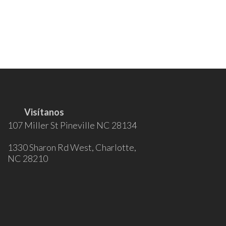
Visítanos
107 Miller St Pineville NC 28134
1330 Sharon Rd West, Charlotte,
NC 28210