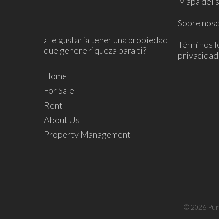
Mapa del s
Sobre noso
¿Te gustaría tener una propiedad
Términos le
que genere riqueza para ti?
privacidad
Home
For Sale
Rent
About Us
Property Management
© 2026 Pur