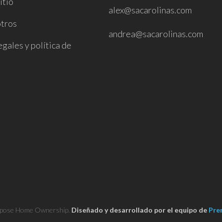
itio
alex@sacarolinas.com
tros
andrea@sacarolinas.com
gales y política de
pose Home Ownership.
Diseñado y desarrollado por el equipo de
Pre